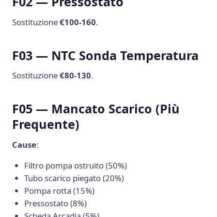
F02 — Pressostato
Sostituzione
€100-160
.
F03 — NTC Sonda Temperatura
Sostituzione
€80-130
.
F05 — Mancato Scarico (Più
Frequente)
Cause
:
Filtro pompa ostruito (50%)
Tubo scarico piegato (20%)
Pompa rotta (15%)
Pressostato (8%)
Scheda Arcadia (5%)