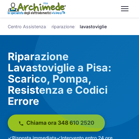
Centro Assistenza
riparazione
lavastoviglie
Riparazione
Lavastoviglie a Pisa:
Scarico, Pompa,
Resistenza e Codici
Errore
Chiama ora 348 610 2520
Risposta immediata
Intervento entro 24 ore