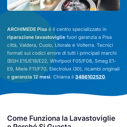
ARCHIMEDE Pisa
è il centro specializzato in
riparazione lavastoviglie
fuori garanzia a Pisa
città, Valdera, Cuoio, Litorale e Volterra. Tecnici
formati sui codici errore di tutti i principali marchi
(BSH
E15
/
E18
/
E22
, Whirlpool
F05
/
F08
, Smeg
E1
-
E9
, Miele
F11
/
F70
, Electrolux
i30
), ricambi originali
e
garanzia 12 mesi
. Chiama il
3486102520
.
Come Funziona la Lavastoviglie
e Perché Si Guasta