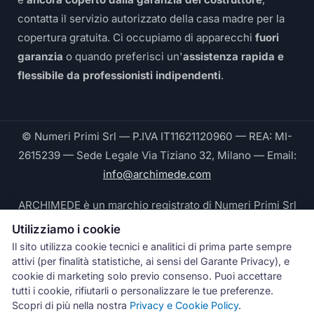
contatta il servizio autorizzato della casa madre per la
copertura gratuita. Ci occupiamo di apparecchi
fuori
garanzia
o quando preferisci un'
assistenza rapida e
flessibile da professionisti indipendenti
.
© Numeri Primi Srl — P.IVA IT11621120960 — REA: MI-
2615239 — Sede Legale Via Tiziano 32, Milano — Email:
info@archimede.com
ARCHIMEDE è un marchio registrato di Numeri Primi Srl
Utilizziamo i cookie
Le fotografie pubblicate su questo sito ritraggono
Il sito utilizza cookie tecnici e analitici di prima parte sempre
tecnici Archimede® durante interventi reali e sono di
attivi (per finalità statistiche, ai sensi del Garante Privacy), e
proprietà esclusiva di Numeri Primi Srl © 2026. Ogni
cookie di marketing solo previo consenso. Puoi accettare
tutti i cookie, rifiutarli o personalizzare le tue preferenze.
riproduzione non autorizzata è vietata.
Scopri di più nella nostra
Privacy e Cookie Policy
.