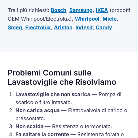
Tra i più richiesti:
Bosch
,
Samsung
,
IKEA
(prodotti
OEM Whirlpool/Electrolux),
Whirlpool
,
Miele
,
Smeg
,
Electrolux
,
Ariston
,
Indesit
,
Candy
.
Problemi Comuni sulle
Lavastoviglie che Risolviamo
Lavastoviglie che non scarica
— Pompa di
scarico o filtro intasato.
Non carica acqua
—
Elettrovalvola
di carico o
pressostato
.
Non scalda
— Resistenza o
termostato
.
Fa saltare la corrente
— Resistenza forata o