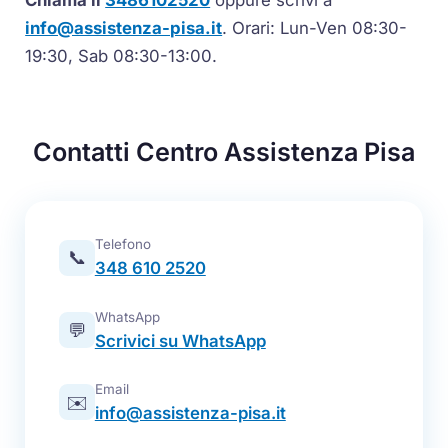
Chiama il
3486102520
oppure scrivi a
info@assistenza-pisa.it
. Orari: Lun-Ven 08:30-
19:30, Sab 08:30-13:00.
Contatti Centro Assistenza Pisa
Telefono
📞
348 610 2520
WhatsApp
💬
Scrivici su WhatsApp
Email
✉️
info@assistenza-pisa.it