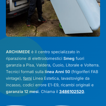
ARCHIMEDE
è il centro specializzato in
riparazione di elettrodomestici
Smeg
fuori
garanzia a Pisa, Valdera, Cuoio, Litorale e Volterra.
Tecnici formati sulla
linea Anni 50
(frigoriferi FAB
vintage),
forni
Linea Estetica, lavastoviglie da
incasso, codici errore
E1
-
E9
, ricambi originali e
garanzia 12 mesi
. Chiama il
3486102520
.