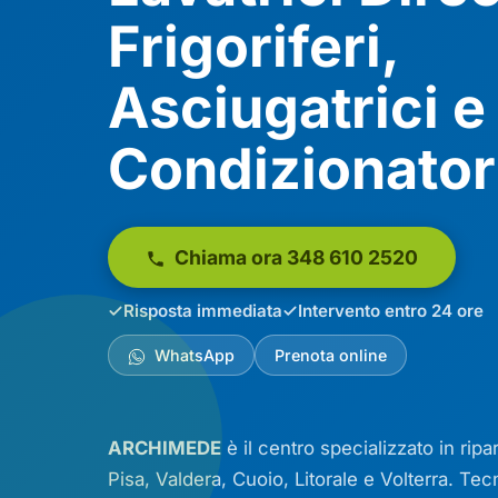
Frigoriferi,
Asciugatrici e
Condizionator
Chiama ora 348 610 2520
Risposta immediata
Intervento entro 24 ore
WhatsApp
Prenota online
ARCHIMEDE
è il centro specializzato in rip
Pisa, Valdera, Cuoio, Litorale e Volterra. Tec