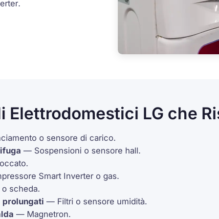
erter
.
i Elettrodomestici LG che R
ciamento o sensore di carico.
rifuga
— Sospensioni o sensore
hall
.
occato.
pressore
Smart Inverter
o gas.
o scheda.
 prolungati
— Filtri o sensore umidità.
alda
—
Magnetron
.