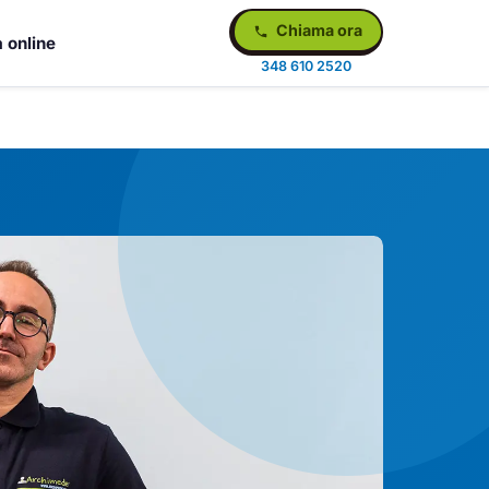
Chiama ora
 online
348 610 2520