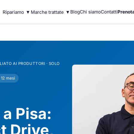
▾
▾
Blog
Chi siamo
Contatti
Prenota
Ripariamo
Marche trattate
IATO AI PRODUTTORI · SOLO
 12 mesi
a Pisa:
t Drive,