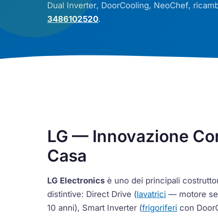
Dual Inverter
,
DoorCooling
,
NeoChef
, ricamb
3486102520
.
LG — Innovazione Cor
Casa
LG Electronics
è uno dei principali costrutto
distintive:
Direct Drive
(
lavatrici
— motore sen
10 anni),
Smart Inverter
(
frigoriferi
con
Door