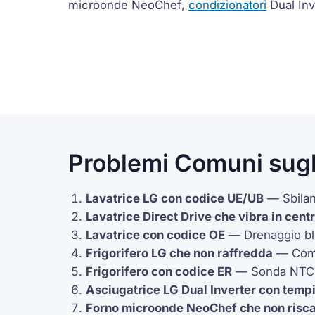
microonde
NeoChef
,
condizionatori
Dual Inv
Problemi Comuni sugl
Lavatrice LG con codice
UE
/
UB
— Sbilan
Lavatrice
Direct Drive
che vibra in cent
Lavatrice con codice
OE
— Drenaggio bl
Frigorifero LG che non raffredda
—
Com
Frigorifero con codice
ER
— Sonda
NTC
Asciugatrice LG
Dual Inverter
con tempi
Forno microonde
NeoChef
che non risc