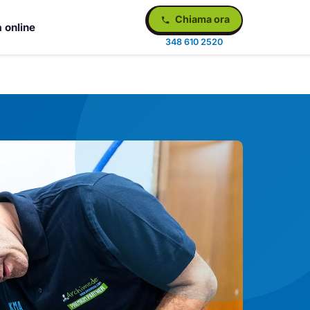
Chiama ora
 online
348 610 2520