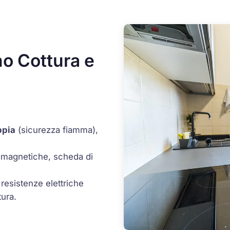
no Cottura e
ppia
(sicurezza fiamma),
romagnetiche, scheda di
 resistenze elettriche
tura.