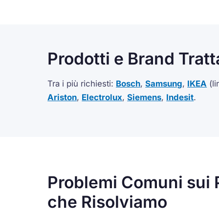
Prodotti e Brand Tratta
Tra i più richiesti:
Bosch
,
Samsung
,
IKEA
(l
Ariston
,
Electrolux
,
Siemens
,
Indesit
.
Problemi Comuni sui P
che Risolviamo