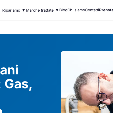
▾
▾
Blog
Chi siamo
Contatti
Prenota
Ripariamo
Marche trattate
ani
: Gas,
a