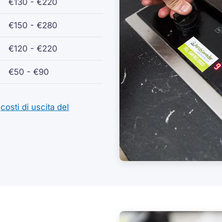
€130 - €220
€150 - €280
€120 - €220
€50 - €90
i
costi di uscita del