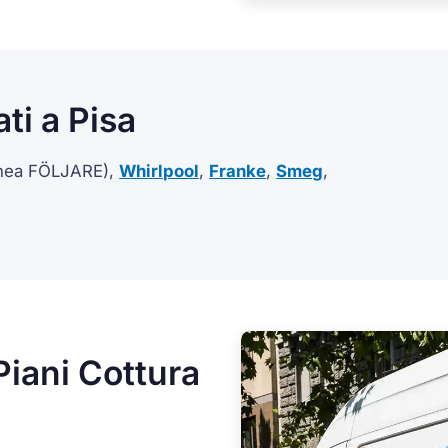
ti a Pisa
inea FÖLJARE),
Whirlpool
,
Franke
,
Smeg
,
iani Cottura