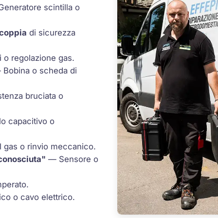
eneratore scintilla o
coppia
di sicurezza
i o regolazione gas.
Bobina o scheda di
tenza bruciata o
o capacitivo o
 gas o rinvio meccanico.
iconosciuta"
— Sensore o
mperato.
co o cavo elettrico.