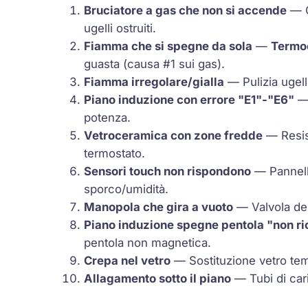
Bruciatore a gas che non si accende
— G
ugelli ostruiti.
Fiamma che si spegne da sola
—
Termo
guasta (causa #1 sui gas).
Fiamma irregolare/gialla
— Pulizia ugell
Piano induzione con errore "E1"-"E6"
— 
potenza.
Vetroceramica con zone fredde
— Resis
termostato
.
Sensori touch non rispondono
— Pannell
sporco/umidità.
Manopola che gira a vuoto
— Valvola del
Piano induzione spegne pentola "non r
pentola non magnetica.
Crepa nel vetro
— Sostituzione vetro te
Allagamento sotto il piano
— Tubi di cari